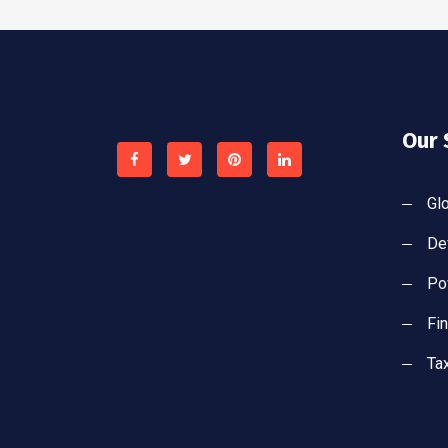
Our 
Gl
De
Po
Fi
Ta