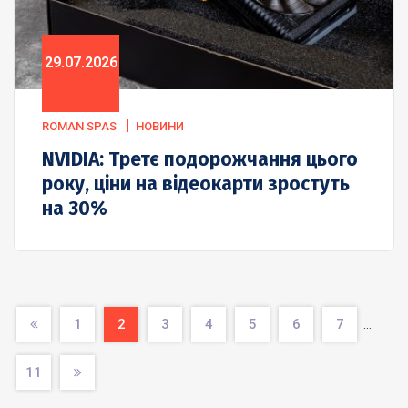
29.07.2026
ROMAN SPAS
НОВИНИ
NVIDIA: Третє подорожчання цього
року, ціни на відеокарти зростуть
на 30%
1
2
3
4
5
6
7
…
11