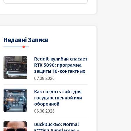
Недавні Записи
Reddit-кулибин спасает
RTX 5090: программа
защиты 16-контактных
07.08.2026
Как создать сайт для
государственной или
оборонной
06.08.2026
DuckDuckGo: Normal
F***ing Sunglasses –