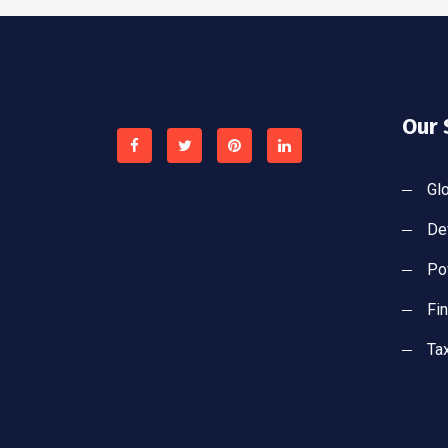
Our 
Gl
De
Po
Fi
Ta