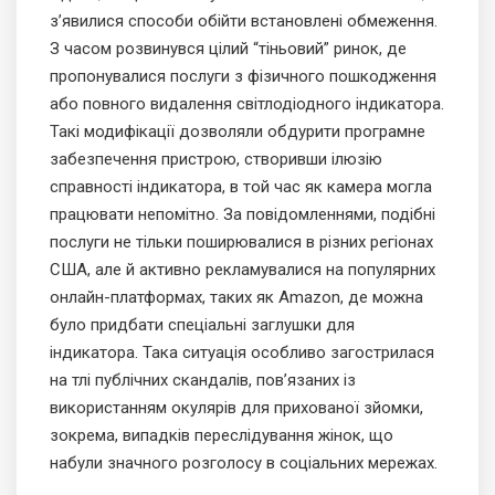
з’явилися способи обійти встановлені обмеження.
З часом розвинувся цілий “тіньовий” ринок, де
пропонувалися послуги з фізичного пошкодження
або повного видалення світлодіодного індикатора.
Такі модифікації дозволяли обдурити програмне
забезпечення пристрою, створивши ілюзію
справності індикатора, в той час як камера могла
працювати непомітно. За повідомленнями, подібні
послуги не тільки поширювалися в різних регіонах
США, але й активно рекламувалися на популярних
онлайн-платформах, таких як Amazon, де можна
було придбати спеціальні заглушки для
індикатора. Така ситуація особливо загострилася
на тлі публічних скандалів, пов’язаних із
використанням окулярів для прихованої зйомки,
зокрема, випадків переслідування жінок, що
набули значного розголосу в соціальних мережах.