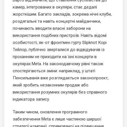
Варто відзначити, що ставлення суспільства до
камер, інтегрованих в окуляри, стає дедалі
жорсткішим. Багато закладів, зокрема нічні клуби,
роздягальні та навіть концертні майданчики,
починають вводити власні заборони на
використання подібних пристроїв. Навіть відомі
особистості, як-от фронтмен гурту Slipknot Корі
Тейлор, публічно зверталися до відвідувачів із
проханням не приходити на їхні концерти в
окулярах Meta. На законодавчому рівні також
спостерігаються зміни: наприклад, у штаті
Пенсильванія вже розглядається законопроєкт,
який зробить незаконним продаж або
використання розумних окулярів без справного
індикатора запису.
Таким чином, оновлення програмного
забезпечення Meta є лише частиною ширшої
стратегії компанії, спрямованої на підвищення