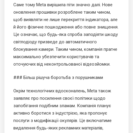
Саме тому Meta вирішила піти значно далі. Нове
оновлення прошивки розроблене таким чином,
щоб виявляти не лише перекриття індикатора, але
й його фізичне пошкодження або повне знищення.
Це означає, що будь-яка спроба заподіяти шкоду
світлодіоду призведе до автоматичного
блокування камери. Таким чином, компанія прагне
максимально убезпечити користувачів та
оточуючих від неконтрольованої відеозйомки.
### Більш рішуча боротьба з порушниками
Окрім технологічних вдосконалень, Meta також
заявляє про посилення своєї політики щодо
запобігання подібним зламам. Компанія планує
активно боротися з індустрією, яка пропонує
послуги з модифікації окулярів. Це включатиме
видалення будь-яких рекламних матеріалів,