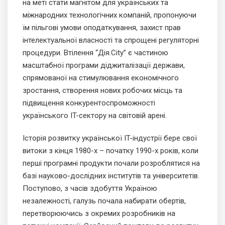
на меті стати магнітом для українських та
міжнародних технологічних компаній, пропонуючи
їм пільгові умови оподаткування, захист прав
інтелектуальної власності та спрощені регуляторні
процедури. Втілення “Дія.City” є частиною
масштабної програми діджиталізації держави,
спрямованої на стимулювання економічного
зростання, створення нових робочих місць та
підвищення конкурентоспроможності
українського IT-сектору на світовій арені.
Історія розвитку української IT-індустрії бере свої
витоки з кінця 1980-х – початку 1990-х років, коли
перші програмні продукти почали розроблятися на
базі науково-дослідних інститутів та університетів.
Поступово, з часів здобуття Україною
незалежності, галузь почала набирати обертів,
перетворюючись з окремих розробників на