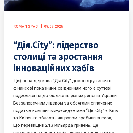
ROMAN SPAS
09.07.2026
“Дія.City”: лідерство
столиці та зростання
інноваційних хабів
Цифрова держава “Дія.City” демонструє значні
фінансові показники, свідченням чого є суттєві
надходження до бюджетів різних регіонів України.
Беззаперечним лідером за обсягами сплачених
податків компаніями-резидентами “Дія.City” є Київ
та Київська область, які разом зробили внесок,
що перевищив 24,3 мільярда гривень. Це
підкреслює концентрацію високотехнологічного