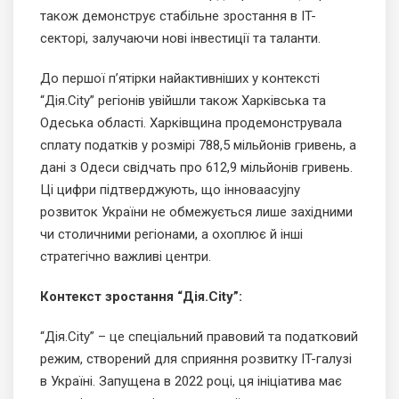
також демонструє стабільне зростання в IT-
секторі, залучаючи нові інвестиції та таланти.
До першої п’ятірки найактивніших у контексті
“Дія.City” регіонів увійшли також Харківська та
Одеська області. Харківщина продемонструвала
сплату податків у розмірі 788,5 мільйонів гривень, а
дані з Одеси свідчать про 612,9 мільйонів гривень.
Ці цифри підтверджують, що інноваacyjny
розвиток України не обмежується лише західними
чи столичними регіонами, а охоплює й інші
стратегічно важливі центри.
Контекст зростання “Дія.City”:
“Дія.City” – це спеціальний правовий та податковий
режим, створений для сприяння розвитку IT-галузі
в Україні. Запущена в 2022 році, ця ініціатива має