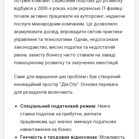
потужні компанії. Серйозний поштовх до розвитку
відбувся у 2000-х роках, коли українські IT-фахівці
почали активно працювати на аутсорсинг, надаючи
послуги міжнародним компаніям. Це дозволило
акумулювати досвід, впровадити світові практики
управління та технологіями. Однак, недосконале
законодавство, високі податки та недостатній
рівень захисту бізнесу часто ставали на заваді
повноцінному розвитку та залученню інвестицій.
Саме для вирішення цих проблем і був створений
інноваційний простір “Дія.City”. Основні переваги
для резидентів включають:
Спеціальний податковий режим:
Нижчі
ставки податків на прибуток, виплати
працівникам, що значно зменшує податкове
навантаження на бізнес.
Гнучкість у трудових відносинах:
Можливість