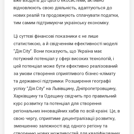
вже входять до цього екосистеми, активно
відновлюють свою діяльність, адаптуються до
нових реалій та продовжують сплачувати податки,
тим самим підтримуючи українську економіку.
Ці суттєві фінансові показники є не лише
статистикою, а й свідченням ефективності моделі
“Дія.City”. Вони показують, що Україна має
потужний потенціал у сфері високих технологій, і
цей потенціал може бути ефективно реалізований
за умови створення сприятливого бізнес-клімату
та державної підтримки. Розширення географії
успіху “Дія.City” на Львівщину, Дніпропетровщину,
Харківщину та Одещину свідчить про правильний
курс розвитку та потенціал для створення
регіональних інноваційних хабів по всій країні. Це, в
свою чергу, сприятиме децентралізації розвитку,
зменшенню залежності від одного регіону та
створенню нових можливостей для кваліфікованих