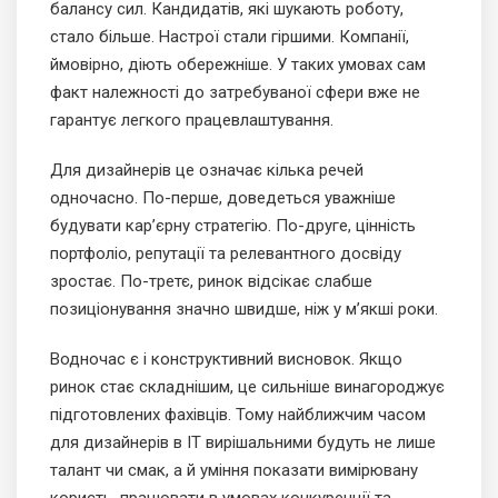
балансу сил. Кандидатів, які шукають роботу,
стало більше. Настрої стали гіршими. Компанії,
ймовірно, діють обережніше. У таких умовах сам
факт належності до затребуваної сфери вже не
гарантує легкого працевлаштування.
Для дизайнерів це означає кілька речей
одночасно. По-перше, доведеться уважніше
будувати кар’єрну стратегію. По-друге, цінність
портфоліо, репутації та релевантного досвіду
зростає. По-третє, ринок відсікає слабше
позиціонування значно швидше, ніж у м’якші роки.
Водночас є і конструктивний висновок. Якщо
ринок стає складнішим, це сильніше винагороджує
підготовлених фахівців. Тому найближчим часом
для дизайнерів в ІТ вирішальними будуть не лише
талант чи смак, а й уміння показати вимірювану