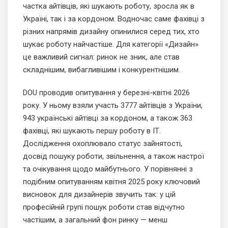
частка айтівців, які шукають роботу, зросла як в
Україні, так і за кордоном. Водночас саме фахівці з
різних напрямів дизайну опинилися серед тих, хто
шукає роботу найчастіше. Для категорії «Дизайн»
це важливий сигнал: ринок не зник, але став
складнішим, вибагливішим і конкурентнішим.
DOU проводив опитування у березні-квітні 2026
року. У ньому взяли участь 3777 айтівців з України,
943 українські айтівці за кордоном, а також 363
фахівці, які шукають першу роботу в ІТ.
Дослідження охоплювало статус зайнятості,
досвід пошуку роботи, звільнення, а також настрої
та очікування щодо майбутнього. У порівнянні з
подібним опитуванням квітня 2025 року ключовий
висновок для дизайнерів звучить так: у цій
професійній групі пошук роботи став відчутно
частішим, а загальний фон ринку — менш