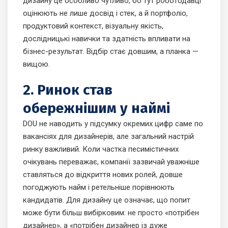
дизайну це особливо чутливо, бо тут роботодавці
оцінюють не лише досвід і стек, а й портфоліо,
продуктовий контекст, візуальну якість,
дослідницькі навички та здатність впливати на
бізнес-результат. Відбір стає довшим, а планка —
вищою.
2. Ринок став
обережнішим у наймі
DOU не наводить у підсумку окремих цифр саме по
вакансіях для дизайнерів, але загальний настрій
ринку важливий. Коли частка песимістичних
очікувань переважає, компанії зазвичай уважніше
ставляться до відкриття нових ролей, довше
погоджують найм і ретельніше порівнюють
кандидатів. Для дизайну це означає, що попит
може бути більш вибірковим: не просто «потрібен
дизайнер», а «потрібен дизайнер із дуже