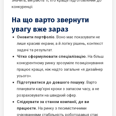
значить, виграють ті, хто краще підготовлений до
конкуренції.
На що варто звернути
увагу вже зараз
Оновити портфоліо.
Воно має показувати не
лише красиві екрани, а й логіку рішень, контекст
задачі та результат.
Чітко сформулювати спеціалізацію.
На більш
конкурентному ринку зрозуміле позиціонування
працює краще, ніж надто загальне «я дизайнер
усього».
Підготуватися до довшого пошуку.
Варто
планувати кар’єрні кроки з запасом часу, а не
розраховувати на швидкий офер.
Слідкувати за станом компанії, де ви
працюєте.
На ринку з песимістичними
очікуваннями стабільність роботодавця стає