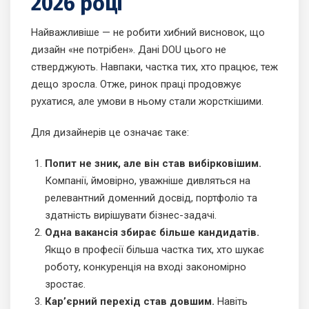
2026 році
Найважливіше — не робити хибний висновок, що
дизайн «не потрібен». Дані DOU цього не
стверджують. Навпаки, частка тих, хто працює, теж
дещо зросла. Отже, ринок праці продовжує
рухатися, але умови в ньому стали жорсткішими.
Для дизайнерів це означає таке:
Попит не зник, але він став вибірковішим.
Компанії, ймовірно, уважніше дивляться на
релевантний доменний досвід, портфоліо та
здатність вирішувати бізнес-задачі.
Одна вакансія збирає більше кандидатів.
Якщо в професії більша частка тих, хто шукає
роботу, конкуренція на вході закономірно
зростає.
Кар’єрний перехід став довшим.
Навіть