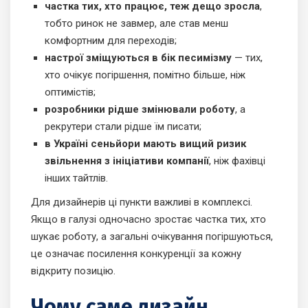
частка тих, хто працює, теж дещо зросла
,
тобто ринок не завмер, але став менш
комфортним для переходів;
настрої зміщуються в бік песимізму
— тих,
хто очікує погіршення, помітно більше, ніж
оптимістів;
розробники рідше змінювали роботу
, а
рекрутери стали рідше їм писати;
в Україні сеньйори мають вищий ризик
звільнення з ініціативи компанії
, ніж фахівці
інших тайтлів.
Для дизайнерів ці пункти важливі в комплексі.
Якщо в галузі одночасно зростає частка тих, хто
шукає роботу, а загальні очікування погіршуються,
це означає посилення конкуренції за кожну
відкриту позицію.
Чому саме дизайн