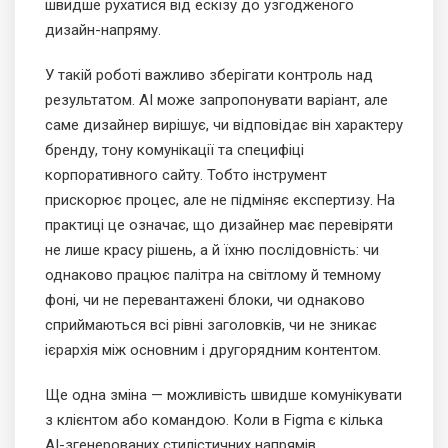
швидше рухатися від ескізу до узгодженого
дизайн-напряму.
У такій роботі важливо зберігати контроль над
результатом. AI може запропонувати варіант, але
саме дизайнер вирішує, чи відповідає він характеру
бренду, тону комунікації та специфіці
корпоративного сайту. Тобто інструмент
прискорює процес, але не підміняє експертизу. На
практиці це означає, що дизайнер має перевіряти
не лише красу рішень, а й їхню послідовність: чи
однаково працює палітра на світлому й темному
фоні, чи не перевантажені блоки, чи однаково
сприймаються всі рівні заголовків, чи не зникає
ієрархія між основним і другорядним контентом.
Ще одна зміна — можливість швидше комунікувати
з клієнтом або командою. Коли в Figma є кілька
AI-згенерованих стилістичних напрямів,