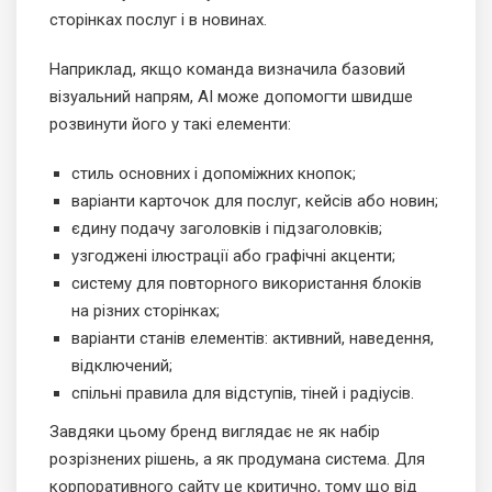
сторінках послуг і в новинах.
Наприклад, якщо команда визначила базовий
візуальний напрям, AI може допомогти швидше
розвинути його у такі елементи:
стиль основних і допоміжних кнопок;
варіанти карточок для послуг, кейсів або новин;
єдину подачу заголовків і підзаголовків;
узгоджені ілюстрації або графічні акценти;
систему для повторного використання блоків
на різних сторінках;
варіанти станів елементів: активний, наведення,
відключений;
спільні правила для відступів, тіней і радіусів.
Завдяки цьому бренд виглядає не як набір
розрізнених рішень, а як продумана система. Для
корпоративного сайту це критично, тому що від