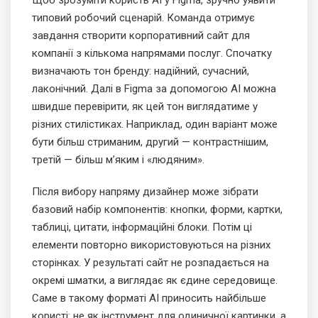
типовий робочий сценарій. Команда отримує
завдання створити корпоративний сайт для
компанії з кількома напрямами послуг. Спочатку
визначають тон бренду: надійний, сучасний,
лаконічний. Далі в Figma за допомогою AI можна
швидше перевірити, як цей тон виглядатиме у
різних стилістиках. Наприклад, один варіант може
бути більш стриманим, другий — контрастнішим,
третій — більш м’яким і «людяним».
Після вибору напряму дизайнер може зібрати
базовий набір компонентів: кнопки, форми, картки,
таблиці, цитати, інформаційні блоки. Потім ці
елементи повторно використовуються на різних
сторінках. У результаті сайт не розпадається на
окремі шматки, а виглядає як єдине середовище.
Саме в такому форматі AI приносить найбільше
користі: не як інструмент для одиничної картинки, а