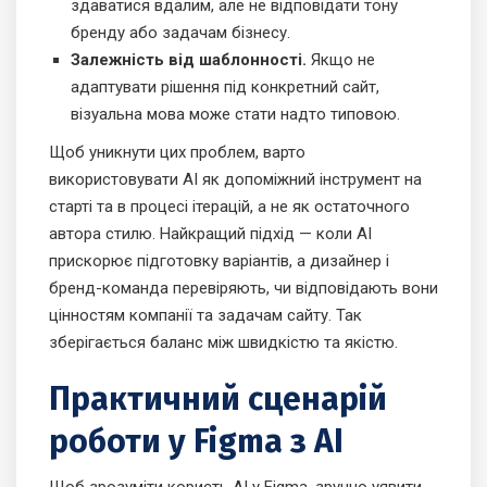
здаватися вдалим, але не відповідати тону
бренду або задачам бізнесу.
Залежність від шаблонності.
Якщо не
адаптувати рішення під конкретний сайт,
візуальна мова може стати надто типовою.
Щоб уникнути цих проблем, варто
використовувати AI як допоміжний інструмент на
старті та в процесі ітерацій, а не як остаточного
автора стилю. Найкращий підхід — коли AI
прискорює підготовку варіантів, а дизайнер і
бренд-команда перевіряють, чи відповідають вони
цінностям компанії та задачам сайту. Так
зберігається баланс між швидкістю та якістю.
Практичний сценарій
роботи у Figma з AI
Щоб зрозуміти користь AI у Figma, зручно уявити