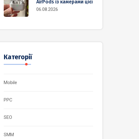
AirPods із камерами цієї
06.08.2026
Категорії
Mobile
PPC
SEO
SMM