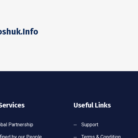
shuk.info
Services
Useful Links
obal Partnership
Support
fined by our People
Terms & Condition